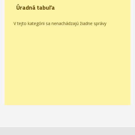
Úradná tabuľa
V tejto kategórii sa nenachádzajú žiadne správy